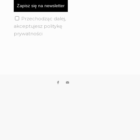
Przechodząc dalej,
akceptujesz politykę
prywatności