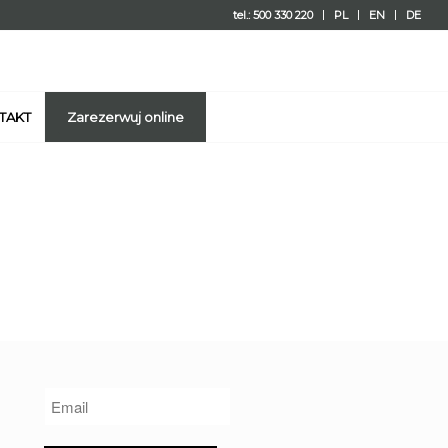
tel.: 500 330 220
PL
EN
DE
TAKT
Zarezerwuj online