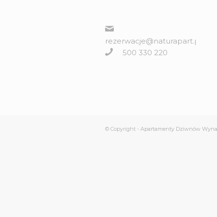
rezerwacje@naturapart.pl
500 330 220
© Copyright -
Apartamenty Dziwnów Wyn