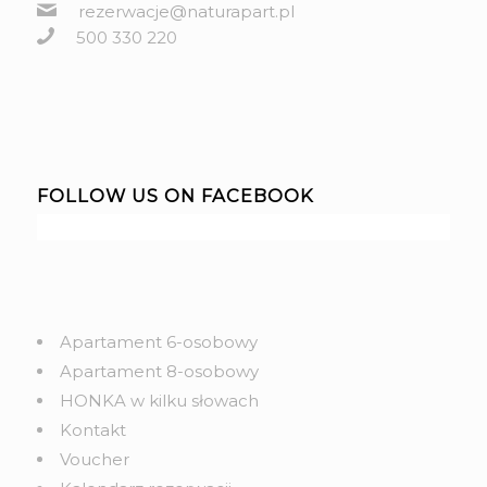
rezerwacje@naturapart.pl
500 330 220
FOLLOW US ON FACEBOOK
Apartament 6-osobowy
Apartament 8-osobowy
HONKA w kilku słowach
Kontakt
Voucher