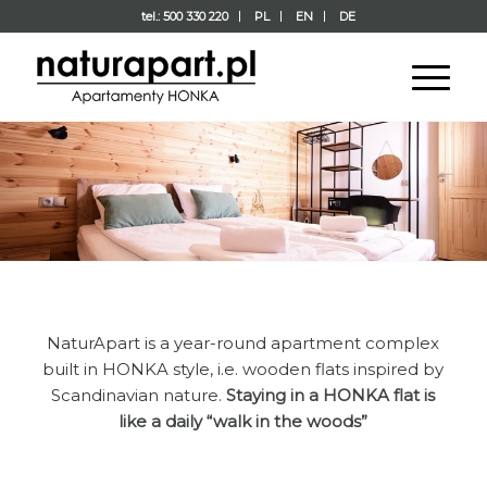
tel.: 500 330 220
PL
EN
DE
NaturApart is a year-round apartment complex
built in HONKA style, i.e. wooden flats inspired by
Scandinavian nature.
Staying in a HONKA flat is
like a daily “walk in the woods”