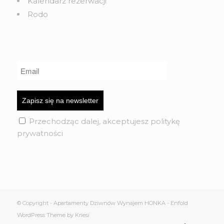
Kalendarz rezerwacji
Rodo
Przechodząc dalej, akceptujesz politykę
prywatności
© Copyright -
Apartamenty Dziwnów Wynajem HONKA
-
Enfold
WordPress Theme by Kriesi